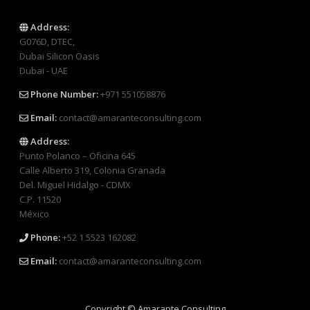
Address:
G076D, DTEC,
Dubai Silicon Oasis
Dubai - UAE
Phone Number:
+971 551058876
Email:
contact@amaranteconsulting.com
Address:
Punto Polanco – Oficina 645
Calle Alberto 319, Colonia Granada
Del. Miguel Hidalgo - CDMX
C.P. 11520
México
Phone:
+52 1 5523 162082
Email:
contact@amaranteconsulting.com
Copyright © Amarante Consulting