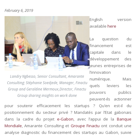
February 6, 2019
English version
available
here
La question du
financement est
capitale dans le
développement des
jeunes entreprises de
l’innovation
Landry Ngbesso, Senior Consultant, Amarante
numérique. Mais
Consulting; Stéphanie Soedjede, Manager, Finactu
quels leviers les
Group and Geraldine Mermoux,Director, Finactu
pouvoirs publics
Group sharing insights on work done
peuvent-ils actionner
pour soutenir efficacement les startups ? Qu’en est-il du
positionnement du secteur privé ? Mandatés par l’Etat gabonais
dans la cadre du projet
e-Gabon
, avec l’appui de la
Banque
Mondiale
, Amarante Consulting et
Groupe Finactu
ont conduit une
analyse diagnostic du financement des startups au Gabon, suivie